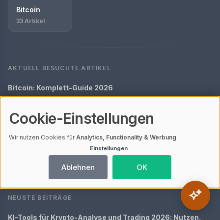
Bitcoin
33 Artikel
AKTUELL BESUCHTE ARTIKEL
Bitcoin: Komplett-Guide 2026
News: Komplett-Guide 2026
Cookie-Einstellungen
Krypto im E-Commerce: Wie Bitcoin den Online-Handel
beeinflusst
Wir nutzen Cookies für
Analytics, Functionality & Werbung
.
Einstellungen
Bitcoin-Verkauf: Den optimalen Zeitpunkt finden
Ablehnen
OK
Depot eröffnen & verwalten: Der vollständige Leitfaden
NEUSTE BEITRÄGE
KI-Tools für Krypto-Analyse und Trading 2026: Nutzen,