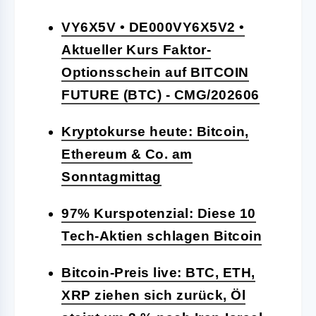
VY6X5V • DE000VY6X5V2 •
Aktueller Kurs Faktor-
Optionsschein auf BITCOIN
FUTURE (BTC) - CMG/202606
Kryptokurse heute: Bitcoin,
Ethereum & Co. am
Sonntagmittag
97% Kurspotenzial: Diese 10
Tech-Aktien schlagen Bitcoin
Bitcoin-Preis live: BTC, ETH,
XRP ziehen sich zurück, Öl