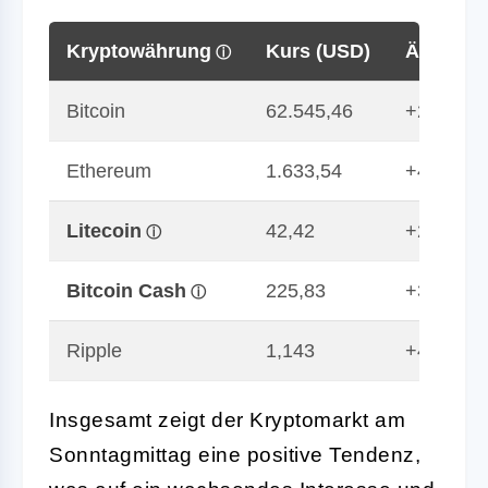
Kryptowährung
Kurs (USD)
Änderun
Bitcoin
62.545,46
+2,72
Ethereum
1.633,54
+4,14
Litecoin
42,42
+2,71
Bitcoin Cash
225,83
+3,94
Ripple
1,143
+4,50
Insgesamt zeigt der Kryptomarkt am
Sonntagmittag eine positive Tendenz,