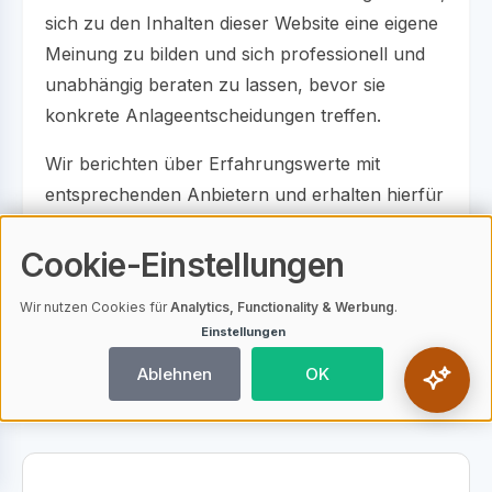
sich zu den Inhalten dieser Website eine eigene
Meinung zu bilden und sich professionell und
unabhängig beraten zu lassen, bevor sie
konkrete Anlageentscheidungen treffen.
Wir berichten über Erfahrungswerte mit
entsprechenden Anbietern und erhalten hierfür
gemäß der Partnerkonditionen auch
Provisionen. Unsere Testberichte basieren auf
Cookie-Einstellungen
echten Tests und sind auch via Screenshot
Wir nutzen Cookies für
Analytics, Functionality & Werbung
.
dokumentiert. Ein Nachweis kann jederzeit
Einstellungen
eingefordert werden.
Ablehnen
OK