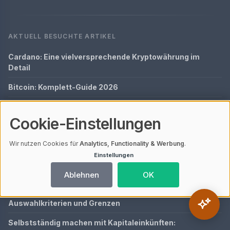
AKTUELL BESUCHTE ARTIKEL
Cardano: Eine vielversprechende Kryptowährung im
Detail
Bitcoin: Komplett-Guide 2026
Presseberichte: Komplett-Guide 2026
Cookie-Einstellungen
Was ist MCAP Coin?
Wir nutzen Cookies für
Analytics, Functionality & Werbung
.
Bitcoin Spot ETF Bedeutung
Einstellungen
NEUSTE BEITRÄGE
Ablehnen
OK
KI-Tools für Krypto-Analyse und Trading 2026: Nutzen,
Auswahlkriterien und Grenzen
Selbstständig machen mit Kapitaleinkünften: