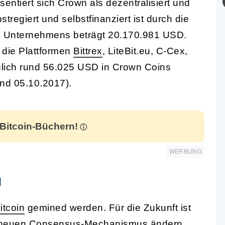
sentiert sich Crown als dezentralisiert und
regiert und selbstfinanziert ist durch die
es Unternehmens beträgt 20.170.981 USD.
die Plattformen
Bittrex
, LiteBit.eu, C-Cex,
lich rund 56.025 USD in Crown Coins
and 05.10.2017).
 Bitcoin-Büchern!
WERBUNG
g
itcoin
gemined werden. Für die Zukunft ist
m neuen
Consensus
-Mechanismus ändern