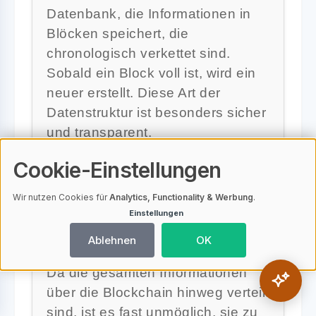
Datenbank, die Informationen in
Blöcken speichert, die
chronologisch verkettet sind.
Sobald ein Block voll ist, wird ein
neuer erstellt. Diese Art der
Datenstruktur ist besonders sicher
und transparent.
Cookie-Einstellungen
Wir nutzen Cookies für
Analytics, Functionality & Werbung
.
Warum ist die Blockchain-
Einstellungen
Technologie sicher?
Ablehnen
OK
Da die gesamten Informationen
über die Blockchain hinweg verteilt
sind, ist es fast unmöglich, sie zu