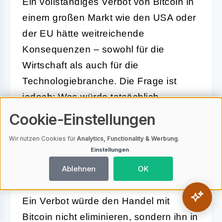
Ein vollständiges Verbot von Bitcoin in
einem großen Markt wie den USA oder
der EU hätte weitreichende
Konsequenzen – sowohl für die
Wirtschaft als auch für die
Technologiebranche. Die Frage ist
jedoch: Was würde tatsächlich
passieren, wenn ein solches Verbot
Cookie-Einstellungen
umgesetzt wird? Die möglichen Folgen
Wir nutzen Cookies für
Analytics, Functionality & Werbung
.
sind komplex und könnten in viele
Einstellungen
Richtungen gehen.
Ablehnen
OK
1. Verlagerung in den Untergrund:
Ein Verbot würde den Handel mit
Bitcoin nicht eliminieren, sondern ihn in