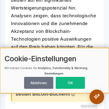
deuten auf ein signifikantes
Wertsteigerungspotenzial hin.
Analysen zeigen, dass technologische
Innovationen und die zunehmende
Akzeptanz von Blockchain-
Technologien positive Auswirkungen
auf den Preis haben könnten. Für die
Jahre 2026 bis 2030 wird ein Anstieg
Cookie-Einstellungen
des Preises auf bis zu 0,33 USD
Wir nutzen Cookies für
Analytics, Functionality & Werbung
.
prognostiziert (
Business Insider
).
Einstellungen
Ablehnen
OK
➜ Jetzt Bitcoin verstehen mit den
besten Bitcoin-Büchern!
WERBUNG