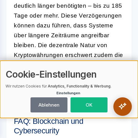
deutlich länger benötigten – bis zu 185
Tage oder mehr. Diese Verzögerungen
können dazu führen, dass Systeme
über längere Zeiträume angreifbar
bleiben. Die dezentrale Natur von
Kryptowährungen erschwert zudem die
Identifikation und Behebung von
Cookie-Einstellungen
Sicherheitsproblemen, da oft unklar ist,
wer für die Wartung verantwortlich ist
Wir nutzen Cookies für
Analytics, Functionality & Werbung
.
Einstellungen
(
Ruhr-Universität Bochum
).
Ablehnen
OK
FAQ: Blockchain und
Cybersecurity