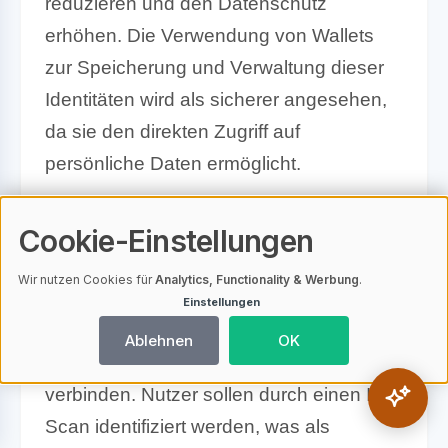
reduzieren und den Datenschutz
erhöhen. Die Verwendung von Wallets
zur Speicherung und Verwaltung dieser
Identitäten wird als sicherer angesehen,
da sie den direkten Zugriff auf
persönliche Daten ermöglicht.
Worldcoin und biometrische
Cookie-Einstellungen
Daten
Wir nutzen Cookies für
Analytics, Functionality & Werbung
.
Das Projekt Worldcoin verfolgt das Ziel,
Einstellungen
eine globale biometrische Identifikation
Ablehnen
OK
mit einem Krypto-Bezahlsystem zu
verbinden. Nutzer sollen durch einen Iris-
Scan identifiziert werden, was als