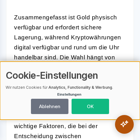
Zusammengefasst ist Gold physisch
verfügbar und erfordert sichere
Lagerung, während Kryptowährungen
digital verfügbar und rund um die Uhr
handelbar sind. Die Wahl hängt von
den individuellen Präferenzen und der
Cookie-Einstellungen
gewünschten Flexibilität ab.
Wir nutzen Cookies für
Analytics, Functionality & Werbung
.
Einstellungen
Kosten und Gebühren
Ablehnen
OK
Die
Kosten und Gebühren
sind
wichtige Faktoren, die bei der
Entscheidung zwischen