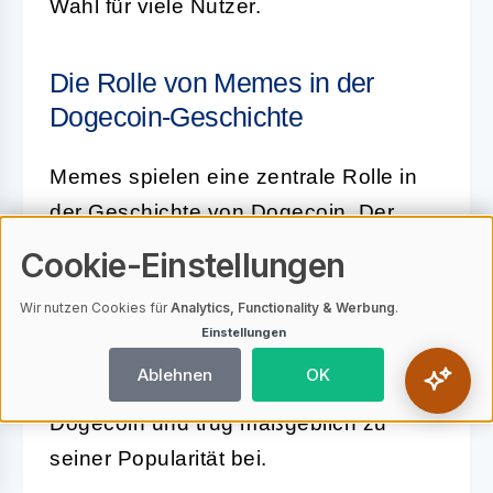
Wahl für viele Nutzer.
Die Rolle von Memes in der
Dogecoin-Geschichte
Memes spielen eine zentrale Rolle in
der Geschichte von Dogecoin. Der
Ursprung der Kryptowährung liegt in
Cookie-Einstellungen
einem Internet-Meme, das einen Shiba
Wir nutzen Cookies für
Analytics, Functionality & Werbung
.
Inu-Hund zeigt. Dieses Bild, kombiniert
Einstellungen
mit humorvollen Texten in Comic Sans-
Ablehnen
OK
Schrift, wurde schnell zum Symbol für
Dogecoin und trug maßgeblich zu
seiner Popularität bei.