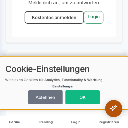
Melde dich an, um zu antworten:
Login
Kostenlos anmelden
Neuste Forenbeiträge
| Aktuell
Cookie-Einstellungen
Was sind die möglichen Risiken beim
Wir nutzen Cookies für
Analytics, Functionality & Werbung
.
24
Yield Farming in DeFi?
Einstellungen
Ablehnen
OK
Welche rechtlichen Aspekte sollte
18
ich beim Bitcoin Trading beachten?
Ist Krypto Trading legal?
27
Forum
Trending
Login
Registrieren