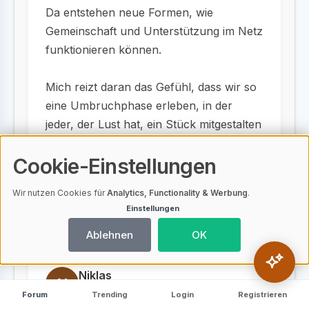
Da entstehen neue Formen, wie
Gemeinschaft und Unterstützung im Netz
funktionieren können.
Mich reizt daran das Gefühl, dass wir so
eine Umbruchphase erleben, in der
jeder, der Lust hat, ein Stück mitgestalten
kann. Habt ihr selber schon solche
Cookie-Einstellungen
Projekte gesehen oder wart sogar Teil
davon?
Wir nutzen Cookies für
Analytics, Functionality & Werbung
.
Einstellungen
Teilen
Ablehnen
OK
Niklas
N
53 Beiträge
Forum
Trending
Login
Registrieren
28.05.2025 um 17:05