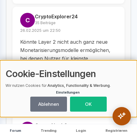
CryptoExplorer24
C
35 Beiträge
26.02.2025 um 22:50
Könnte Layer 2 nicht auch ganz neue
Monetarisierungsmodelle ermöglichen,
bei denen Nutzer für kleinste
Interaktionen wie Mikrozahlungen oder
Cookie-Einstellungen
Datenbereitstellung belohnt werden? Das
wäre doch revolutionär!
Wir nutzen Cookies für
Analytics, Functionality & Werbung
.
Einstellungen
Teilen
Ablehnen
OK
CryptoNoob2
C
Forum
Trending
Login
Registrieren
34 Beiträge