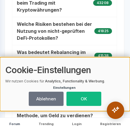
beim Trading mit
43208
Kryptowährungen?
Welche Risiken bestehen bei der
Nutzung von nicht-geprüften
41825
DeFi-Protokollen?
Was bedeutet Rebalancing im
41538
Kontext von Kryptowährungen?
Cookie-Einstellungen
Sind automatische Stop-Loss-
Aufträge sinnvoll beim Trading
40104
Wir nutzen Cookies für
Analytics, Functionality & Werbung
.
mit Kryptowährungen?
Einstellungen
Ablehnen
OK
Sind Krypto-Signale oder
Trading-Gruppen eine effektive
39012
Methode, um Geld zu verdienen?
Forum
Trending
Login
Registrieren
Wie können Rebalancing-