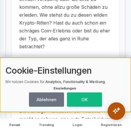
kommen, ohne allzu große Schäden zu
erleiden. Wie stehst du zu diesen wilden
Krypto-Ritten? Hast du auch schon ein
schräges Coin-Erlebnis oder bist du eher
der Typ, der alles ganz in Ruhe
betrachtet?
Teilen
Cookie-Einstellungen
Wir nutzen Cookies für
Analytics, Functionality & Werbung
.
L1teD1v1ne
Einstellungen
L
26 Beiträge
Ablehnen
OK
02.04.2026 um 17:57
Die ständige Fluktuation der Altcoins
macht es schwer, eine gute Entscheidung
Forum
Trending
Login
Registrieren
zu treffen. Hast du eine Strategie, um