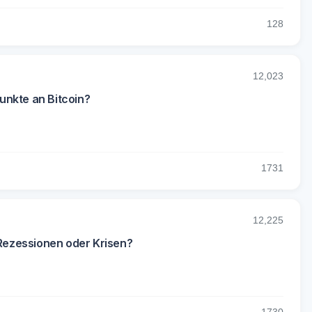
12
8
12,023
unkte an Bitcoin?
17
31
12,225
 Rezessionen oder Krisen?