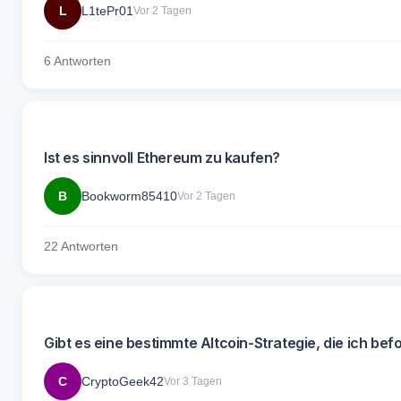
L
L1tePr01
Vor 2 Tagen
6 Antworten
Ist es sinnvoll Ethereum zu kaufen?
B
Bookworm85410
Vor 2 Tagen
22 Antworten
Gibt es eine bestimmte Altcoin-Strategie, die ich befo
C
CryptoGeek42
Vor 3 Tagen