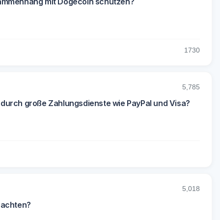
usammenhang mit Dogecoin schützen?
17
30
5,785
 durch große Zahlungsdienste wie PayPal und Visa?
5,018
eachten?