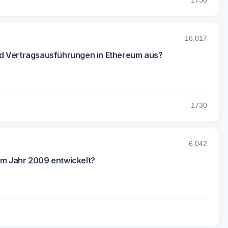
17
30
16,017
nd Vertragsausführungen in Ethereum aus?
17
30
6,042
 im Jahr 2009 entwickelt?