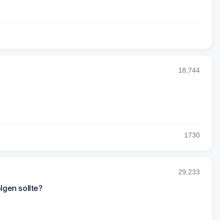
18,744
17
30
29,233
lgen sollte?