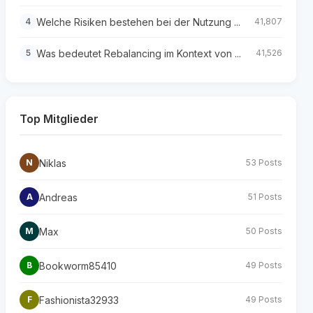
Welche Risiken bestehen bei der Nutzung ...
4
41,807
Was bedeutet Rebalancing im Kontext von ...
5
41,526
Top Mitglieder
Niklas
N
53 Posts
Andreas
A
51 Posts
Max
M
50 Posts
Bookworm85410
B
49 Posts
Fashionista32933
F
49 Posts