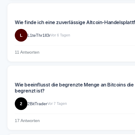
Wie finde ich eine zuverlässige Altcoin-Handelsplat
L
L1teThr1ll3r
Vor 6 Tagen
11 Antworten
Wie beeinflusst die begrenzte Menge an Bitcoins die 
begrenzt ist?
2
2BitTrader
Vor 7 Tagen
17 Antworten