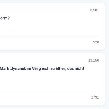
8,581
tform?
9
28
13,156
Marktdynamik im Vergleich zu Ether, das nicht
17
31