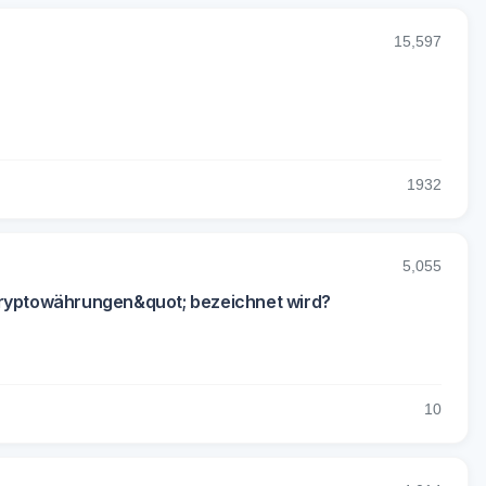
15,597
19
32
5,055
 Kryptowährungen&quot; bezeichnet wird?
1
0