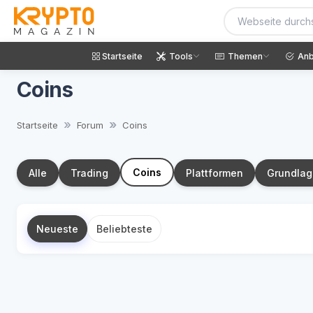
Startseite
Tools
Themen
Anb
Coins
Startseite
Forum
Coins
Coins
Alle
Trading
Plattformen
Grundla
Neueste
Beliebteste