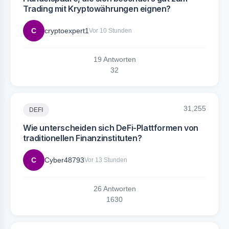
Trading mit Kryptowährungen eignen?
C
cryptoexpert1
Vor 10 Stunden
19 Antworten
3
2
31,255
DEFI
Wie unterscheiden sich DeFi-Plattformen von
traditionellen Finanzinstituten?
C
Cyber48793
Vor 13 Stunden
26 Antworten
16
30