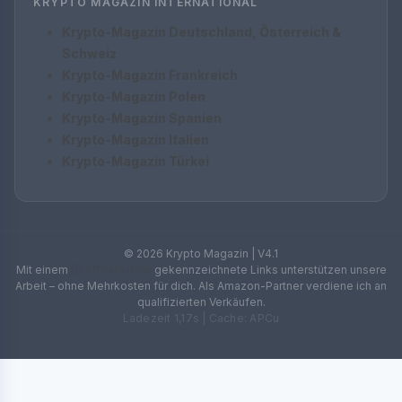
KRYPTO MAGAZIN INTERNATIONAL
Krypto-Magazin Deutschland, Österreich &
Schweiz
Krypto-Magazin Frankreich
Krypto-Magazin Polen
Krypto-Magazin Spanien
Krypto-Magazin Italien
Krypto-Magazin Türkei
© 2026 Krypto Magazin | V4.1
Mit einem
ⓘ Affiliate-Link
gekennzeichnete Links unterstützen unsere
Arbeit – ohne Mehrkosten für dich. Als Amazon-Partner verdiene ich an
qualifizierten Verkäufen.
Ladezeit 1,17s | Cache: APCu