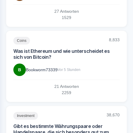
27 Antworten
15
29
8,833
Coins
Was ist Ethereum und wie unterscheidet es
sich von Bitcoin?
B
Bookworm73339
Vor 5 Stunden
21 Antworten
22
59
38,670
Investment
Gibt es bestimmte Währungspaare oder
Handelspaare, die sich besonders gut zum